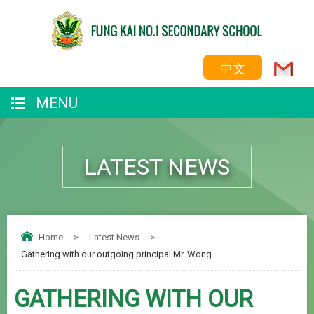
中文
MENU
LATEST NEWS
Home
>
Latest News
>
Gathering with our outgoing principal Mr. Wong
GATHERING WITH OUR