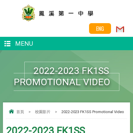
ENG
MENU
2022-2023 FK1SS
PROMOTIONAL VIDEO
首頁
>
校園影片
>
2022-2023 FK1SS Promotional Video
2022-2023 FK1SS