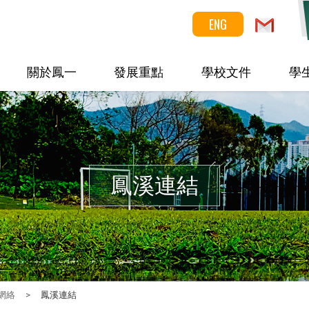
ENG
關於鳳一
發展重點
學校文件
學
鳳溪連結
網絡
>
鳳溪連結