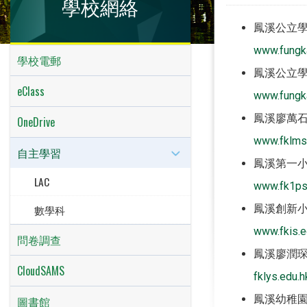
學校網絡
鳳溪公立
www.fungka
學校電郵
鳳溪公立
eClass
www.fungk
鳳溪廖萬
OneDrive
www.fklms
自主學習
鳳溪第一
LAC
www.fk1ps
數學科
鳳溪創新
www.fkis.e
問卷調查
鳳溪廖潤
CloudSAMS
fklys.edu.h
鳳溪幼稚
圖書館