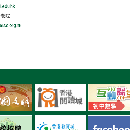
i.edu.hk
安老院
iss.org.hk