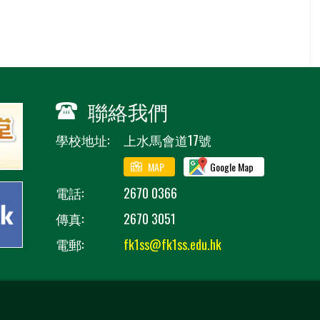
聯絡我們
學校地址:
上水馬會道17號
MAP
Google Map
電話:
2670 0366
傳真:
2670 3051
電郵:
fk1ss@fk1ss.edu.hk