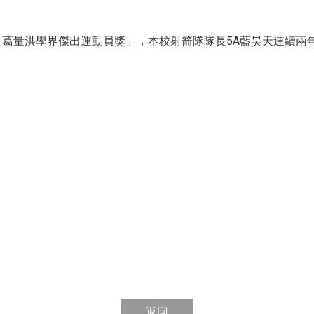
葛量洪學界傑出運動員獎」，本校射箭隊隊長5A藍昊天連續兩
返回