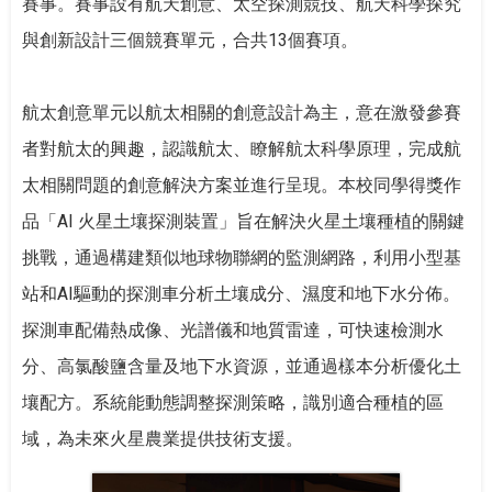
賽事。賽事設有航天創意、太空探測競技、航天科學探究
與創新設計三個競賽單元，合共13個賽項。
航太創意單元以航太相關的創意設計為主，意在激發參賽
者對航太的興趣，認識航太、瞭解航太科學原理，完成航
太相關問題的創意解決方案並進行呈現。本校同學得獎作
品「AI 火星土壤探測裝置」旨在解決火星土壤種植的關鍵
挑戰，通過構建類似地球物聯網的監測網路，利用小型基
站和AI驅動的探測車分析土壤成分、濕度和地下水分佈。
探測車配備熱成像、光譜儀和地質雷達，可快速檢測水
分、高氯酸鹽含量及地下水資源，並通過樣本分析優化土
壤配方。系統能動態調整探測策略，識別適合種植的區
域，為未來火星農業提供技術支援。