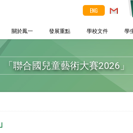
ENG
關於鳳一
發展重點
學校文件
學
「聯合國兒童藝術大賽2026」
」