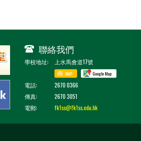
聯絡我們
學校地址:
上水馬會道17號
MAP
Google Map
電話:
2670 0366
傳真:
2670 3051
電郵:
fk1ss@fk1ss.edu.hk