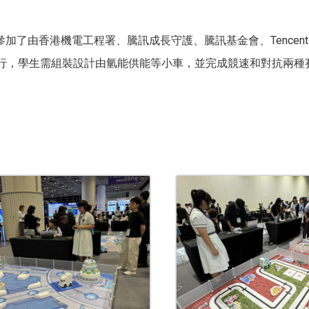
日參加了由香港機電工程署、騰訊成長守護、騰訊基金會、Tencent W
」進行，學生需組裝設計由氫能供能等小車，並完成競速和對抗兩種