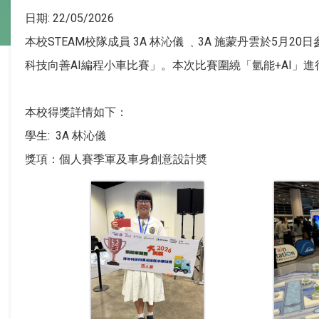
日期:
22/05/2026
本校STEAM校隊成員 3A 林沁儀 ﹑3A 施蒙丹雲於5月20
科技向善AI編程小車比賽」。本次比賽圍繞「氫能+AI
本校得獎詳情如下：
學生: 3A 林沁儀
獎項：個人賽季軍及車身創意設計奬