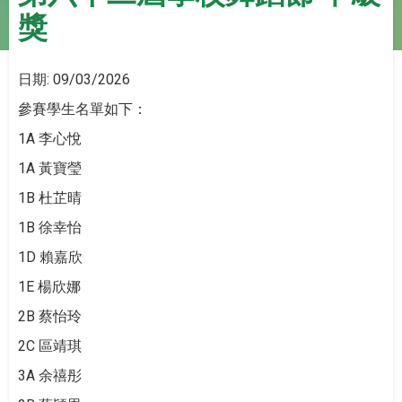
獎
日期:
09/03/2026
參賽學生名單如下：
1A 李心悅
1A 黃寶瑩
1B 杜芷晴
1B 徐幸怡
1D 賴嘉欣
1E 楊欣娜
2B 蔡怡玲
2C 區靖琪
3A 余禧彤