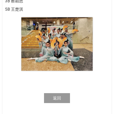
3B 蔡穎恩
5B 王楚淇
返回